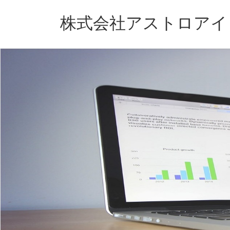
コ
ナ
ン
ビ
株式会社アストロアイ
テ
ゲ
ン
ー
ツ
シ
へ
ョ
ス
ン
キ
に
ッ
移
プ
動