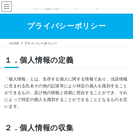
コ
ナ
株式会社アストロアイ
ン
ビ
テ
ゲ
プライバシーポリシー
ン
ー
ツ
シ
へ
ョ
HOME
プライバシーポリシー
ス
ン
キ
に
１．個人情報の定義
ッ
移
プ
動
「個人情報」とは、生存する個人に関する情報であり、当該情報
に含まれる氏名その他の記述等により特定の個人を識別すること
ができるもの、及び他の情報と容易に照合することができ、それ
によって特定の個人を識別することができることとなるものを言
います。
２．個人情報の収集